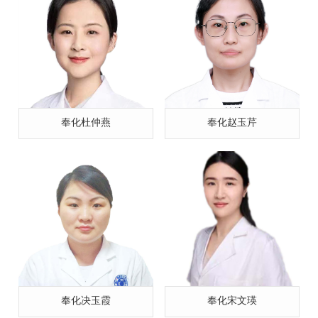
奉化杜仲燕
奉化赵玉芹
奉化决玉霞
奉化宋文瑛