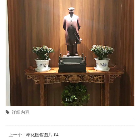
1
/
1
详细内容
上一个：
奉化医馆图片-04